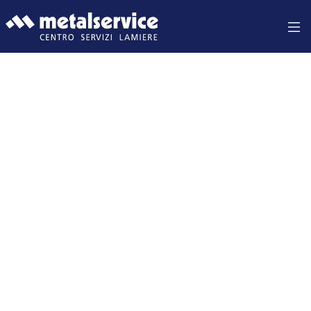
HOME PAGE
AZIENDA
PRODOTTI
APPLICAZIONI
LAVORAZIONI
SERVIZI
QUALITÀ E LABORATORIO
PUBBLICAZIONI